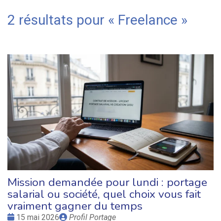
2 résultats pour «
Freelance
»
Mission demandée pour lundi : portage
salarial ou société, quel choix vous fait
vraiment gagner du temps
Date
Publié
15 mai 2026
Profil Portage