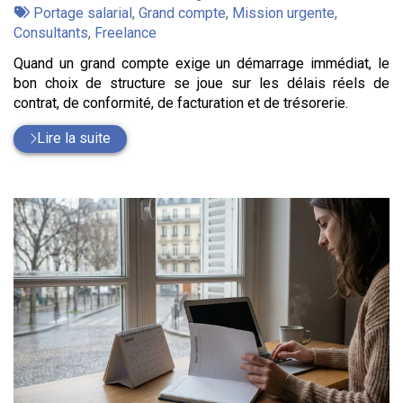
:
Tags
par
Portage salarial
,
Grand compte
,
Mission urgente
,
:
Consultants
,
Freelance
Quand un grand compte exige un démarrage immédiat, le
bon choix de structure se joue sur les délais réels de
contrat, de conformité, de facturation et de trésorerie.
Lire la suite