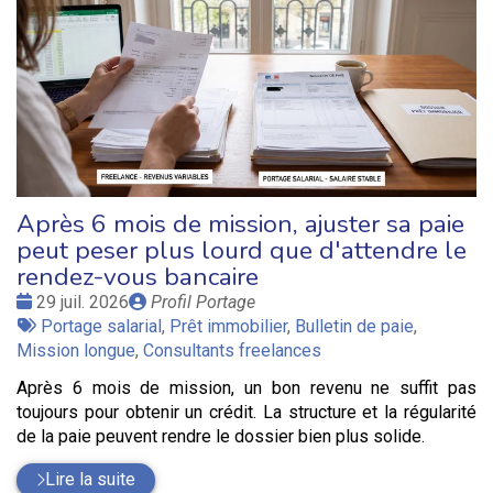
Après 6 mois de mission, ajuster sa paie
peut peser plus lourd que d'attendre le
rendez-vous bancaire
Date
Publié
29 juil. 2026
Profil Portage
:
Tags
par
Portage salarial
,
Prêt immobilier
,
Bulletin de paie
,
:
Mission longue
,
Consultants freelances
Après 6 mois de mission, un bon revenu ne suffit pas
toujours pour obtenir un crédit. La structure et la régularité
de la paie peuvent rendre le dossier bien plus solide.
Lire la suite