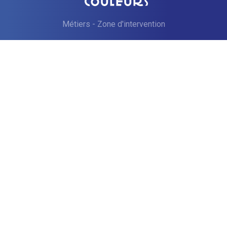
Métiers
-
Zone d'intervention
Reproduction interdite 2026
Service digital pensé et rédigé par
—
EPIXELIC
Mentions obligatoires
—