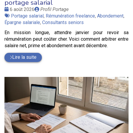
portage salarial
Date
Publié
6 août 2026
Profil Portage
:
Tags
par
Portage salarial
,
Rémunération freelance
,
Abondement
,
:
Épargne salariale
,
Consultants seniors
En mission longue, attendre janvier pour revoir sa
rémunération peut coûter cher. Voici comment arbitrer entre
salaire net, prime et abondement avant décembre.
Lire la suite