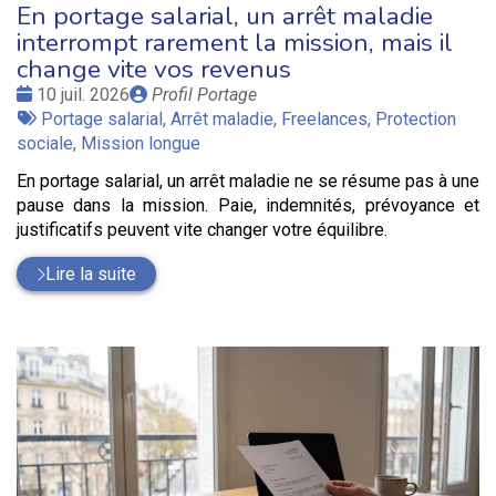
En portage salarial, un arrêt maladie
interrompt rarement la mission, mais il
change vite vos revenus
Date
Publié
10 juil. 2026
Profil Portage
:
Tags
par
Portage salarial
,
Arrêt maladie
,
Freelances
,
Protection
:
sociale
,
Mission longue
En portage salarial, un arrêt maladie ne se résume pas à une
pause dans la mission. Paie, indemnités, prévoyance et
justificatifs peuvent vite changer votre équilibre.
Lire la suite