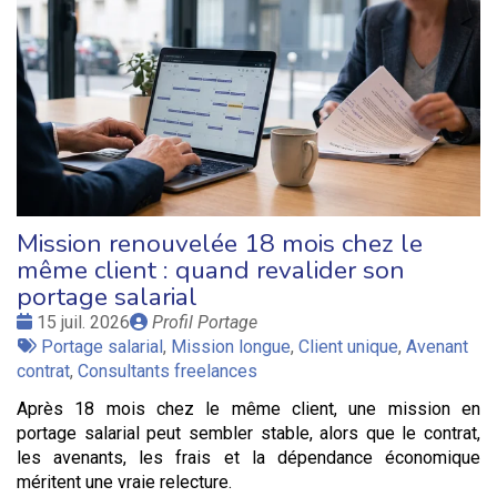
Mission renouvelée 18 mois chez le
même client : quand revalider son
portage salarial
Date
Publié
15 juil. 2026
Profil Portage
:
Tags
par
Portage salarial
,
Mission longue
,
Client unique
,
Avenant
:
contrat
,
Consultants freelances
Après 18 mois chez le même client, une mission en
portage salarial peut sembler stable, alors que le contrat,
les avenants, les frais et la dépendance économique
méritent une vraie relecture.