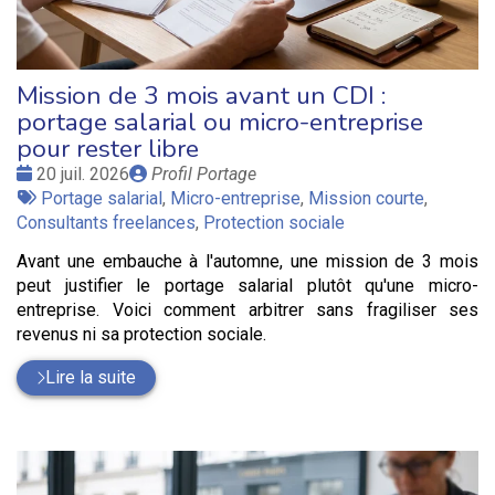
Mission de 3 mois avant un CDI :
portage salarial ou micro-entreprise
pour rester libre
Date
Publié
20 juil. 2026
Profil Portage
:
Tags
par
Portage salarial
,
Micro-entreprise
,
Mission courte
,
:
Consultants freelances
,
Protection sociale
Avant une embauche à l'automne, une mission de 3 mois
peut justifier le portage salarial plutôt qu'une micro-
entreprise. Voici comment arbitrer sans fragiliser ses
revenus ni sa protection sociale.
Lire la suite