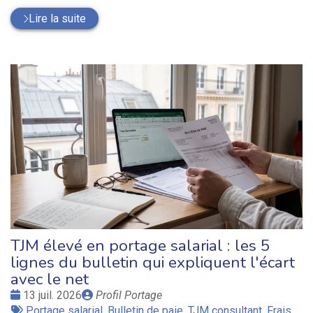
Lire la suite
TJM élevé en portage salarial : les 5
lignes du bulletin qui expliquent l'écart
avec le net
Date
Publié
13 juil. 2026
Profil Portage
:
Tags
par
Portage salarial
,
Bulletin de paie
,
TJM consultant
,
Frais