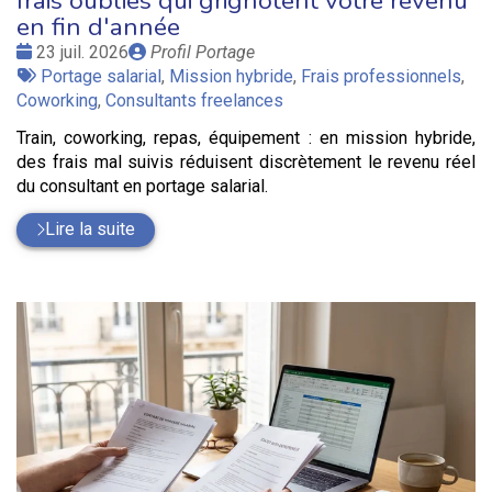
frais oubliés qui grignotent votre revenu
en fin d'année
Date
Publié
23 juil. 2026
Profil Portage
:
Tags
par
Portage salarial
,
Mission hybride
,
Frais professionnels
,
:
Coworking
,
Consultants freelances
Train, coworking, repas, équipement : en mission hybride,
des frais mal suivis réduisent discrètement le revenu réel
du consultant en portage salarial.
Lire la suite