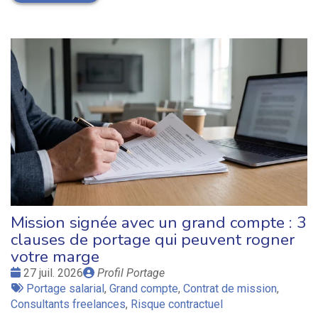
Mission signée avec un grand compte : 3
clauses de portage qui peuvent rogner
votre marge
Date
Publié
27 juil. 2026
Profil Portage
:
Tags
par
Portage salarial
,
Grand compte
,
Contrat de mission
,
:
Consultants freelances
,
Risque contractuel