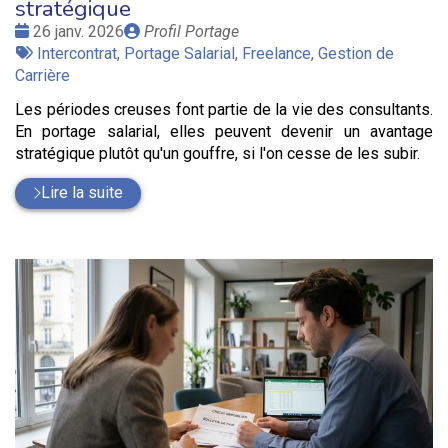
stratégique
Date
Publié
26 janv. 2026
Profil Portage
:
Tags
par
Intercontrat
,
Portage Salarial
,
Freelance
,
Gestion de
:
Carrière
Les périodes creuses font partie de la vie des consultants.
En portage salarial, elles peuvent devenir un avantage
stratégique plutôt qu'un gouffre, si l'on cesse de les subir.
Lire la suite