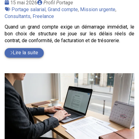
Date
Publié
15 mai 2026
Profil Portage
:
Tags
par
Portage salarial
,
Grand compte
,
Mission urgente
,
:
Consultants
,
Freelance
Quand un grand compte exige un démarrage immédiat, le
bon choix de structure se joue sur les délais réels de
contrat, de conformité, de facturation et de trésorerie.
Lire la suite