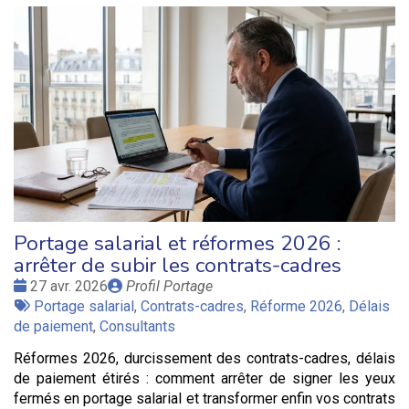
Portage salarial et réformes 2026 :
arrêter de subir les contrats-cadres
Date
Publié
27 avr. 2026
Profil Portage
:
Tags
par
Portage salarial
,
Contrats-cadres
,
Réforme 2026
,
Délais
:
de paiement
,
Consultants
Réformes 2026, durcissement des contrats-cadres, délais
de paiement étirés : comment arrêter de signer les yeux
fermés en portage salarial et transformer enfin vos contrats