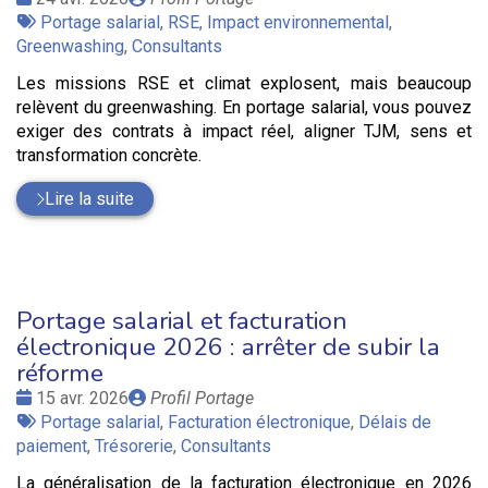
:
Tags
par
Portage salarial
,
RSE
,
Impact environnemental
,
:
Greenwashing
,
Consultants
Les missions RSE et climat explosent, mais beaucoup
relèvent du greenwashing. En portage salarial, vous pouvez
exiger des contrats à impact réel, aligner TJM, sens et
transformation concrète.
Lire la suite
Portage salarial et facturation
électronique 2026 : arrêter de subir la
réforme
Date
Publié
15 avr. 2026
Profil Portage
:
Tags
par
Portage salarial
,
Facturation électronique
,
Délais de
:
paiement
,
Trésorerie
,
Consultants
La généralisation de la facturation électronique en 2026