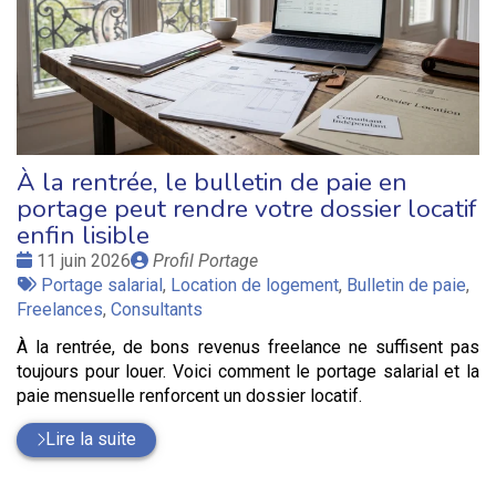
À la rentrée, le bulletin de paie en
portage peut rendre votre dossier locatif
enfin lisible
Date
Publié
11 juin 2026
Profil Portage
:
Tags
par
Portage salarial
,
Location de logement
,
Bulletin de paie
,
:
Freelances
,
Consultants
À la rentrée, de bons revenus freelance ne suffisent pas
toujours pour louer. Voici comment le portage salarial et la
paie mensuelle renforcent un dossier locatif.
Lire la suite