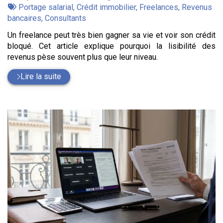
:
Tags
par
Portage salarial
,
Crédit immobilier
,
Freelances
,
Revenus
:
bancaires
,
Consultants
Un freelance peut très bien gagner sa vie et voir son crédit
bloqué. Cet article explique pourquoi la lisibilité des
revenus pèse souvent plus que leur niveau.
Lire la suite