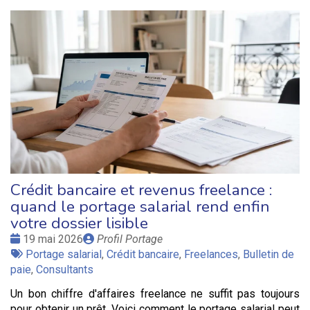
Crédit bancaire et revenus freelance :
quand le portage salarial rend enfin
votre dossier lisible
Date
Publié
19 mai 2026
Profil Portage
:
Tags
par
Portage salarial
,
Crédit bancaire
,
Freelances
,
Bulletin de
:
paie
,
Consultants
Un bon chiffre d'affaires freelance ne suffit pas toujours
pour obtenir un prêt. Voici comment le portage salarial peut