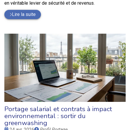
en véritable levier de sécurité et de revenus.
Lire la suite
Portage salarial et contrats à impact
environnemental : sortir du
greenwashing
Date
Publié
24 avr. 2026
Profil Portage