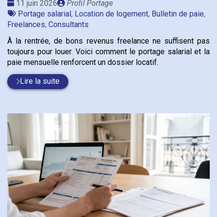
Date
Publié
11 juin 2026
Profil Portage
:
Tags
par
Portage salarial
,
Location de logement
,
Bulletin de paie
,
:
Freelances
,
Consultants
À la rentrée, de bons revenus freelance ne suffisent pas
toujours pour louer. Voici comment le portage salarial et la
paie mensuelle renforcent un dossier locatif.
Lire la suite