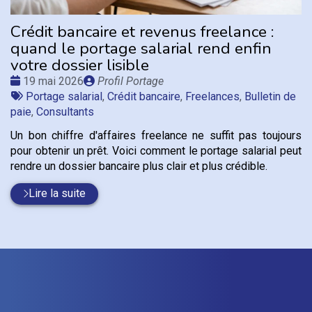
Crédit bancaire et revenus freelance :
quand le portage salarial rend enfin
votre dossier lisible
Date
Publié
19 mai 2026
Profil Portage
:
Tags
par
Portage salarial
,
Crédit bancaire
,
Freelances
,
Bulletin de
:
paie
,
Consultants
Un bon chiffre d'affaires freelance ne suffit pas toujours
pour obtenir un prêt. Voici comment le portage salarial peut
rendre un dossier bancaire plus clair et plus crédible.
Lire la suite