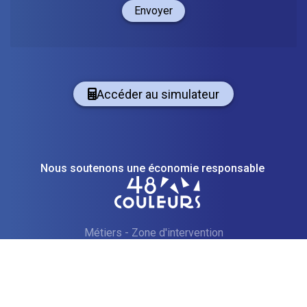
Envoyer
Accéder au simulateur
Nous soutenons une économie responsable
Métiers
-
Zone d'intervention
Soumis aux droits d'auteur 2026
—
Indications obligatoires
Technologie Internet mise en page et rédigée par EPIXELIC
—