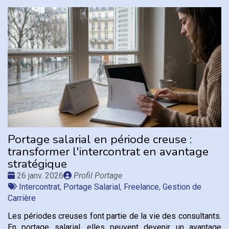
Portage salarial en période creuse :
transformer l'intercontrat en avantage
stratégique
Date
Publié
26 janv. 2026
Profil Portage
:
Tags
par
Intercontrat
,
Portage Salarial
,
Freelance
,
Gestion de
:
Carrière
Les périodes creuses font partie de la vie des consultants.
En portage salarial, elles peuvent devenir un avantage