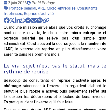
Date
Publié
2 juin 2026
Profil Portage
:
Tags
par
Portage salarial
,
ARE
,
Micro-entreprise
,
Consultants
:
freelances
,
Reprise d'activité
Quand une mission arrive alors que vos droits au chômage
sont encore ouverts, le choix entre
micro-entreprise et
portage salarial
ne relève pas d'un simple goût
administratif. C'est souvent là que se jouent le
maintien de
l'ARE
, la vitesse de reprise et, plus discrètement, votre
sérénité dans les premiers mois.
Le vrai sujet n'est pas le statut, mais le
rythme de reprise
Beaucoup de consultants en
reprise d'activité après le
chômage
raisonnent à l'envers. Ils regardent d'abord le
statut le plus rapide à activer, puis seulement l'effet sur
l'allocation, les déclarations et la lecture de leurs revenus.
En pratique, c'est l'inverse qu'il faut faire.
Tant que vos droits ARE restent ouverts, chaque euro