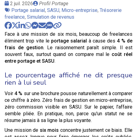
Date
Publié
2 juil. 2026
Profil Portage
:
Tags
par
Portage salarial
,
SASU
,
Micro-entreprise
,
Trésorerie
:
freelance
,
Simulation de revenus
Face à une mission de six mois, beaucoup de freelances
éliminent trop vite le
portage salarial
à cause des
4 % de
frais de gestion
. Le raisonnement paraît simple. Il est
souvent faux, surtout quand on compare mal le
coût réel
entre portage et SASU
.
Le pourcentage affiché ne dit presque
rien à lui seul
Voir
4 %
sur une brochure pousse naturellement à comparer
ce chiffre à zéro. Zéro frais de gestion en micro-entreprise,
zéro commission visible en SASU. Sur le papier, l'affaire
semble pliée. En pratique, non, parce qu'un statut ne se
résume jamais à sa ligne la plus voyante.
Une mission de
six mois
concentre justement ce biais. Elle
est assez longue pour faire émerger les coûts oubliés,