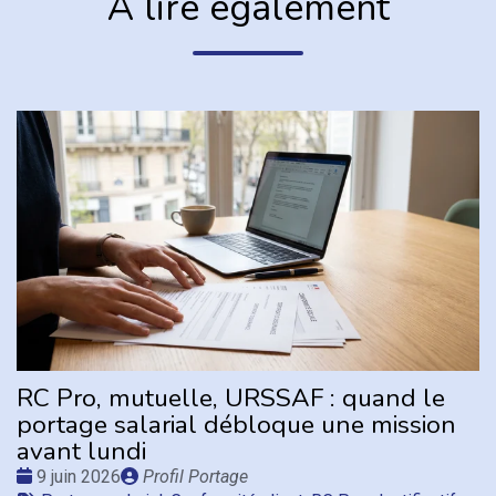
À lire également
RC Pro, mutuelle, URSSAF : quand le
portage salarial débloque une mission
avant lundi
Date
Publié
9 juin 2026
Profil Portage