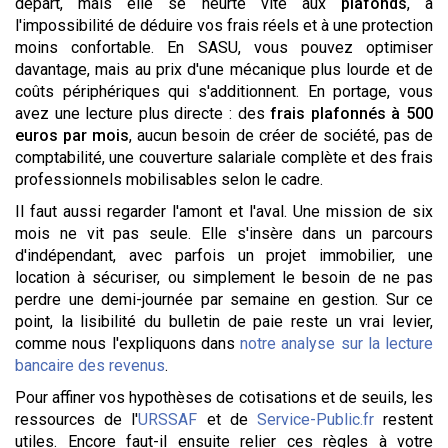
départ, mais elle se heurte vite aux
plafonds
, à
l'impossibilité de déduire vos frais réels et à une protection
moins confortable. En SASU, vous pouvez optimiser
davantage, mais au prix d'une mécanique plus lourde et de
coûts périphériques qui s'additionnent. En portage, vous
avez une lecture plus directe : des
frais plafonnés à 500
euros par mois
, aucun besoin de créer de société, pas de
comptabilité, une couverture salariale complète et des frais
professionnels mobilisables selon le cadre.
Il faut aussi regarder l'amont et l'aval. Une mission de six
mois ne vit pas seule. Elle s'insère dans un parcours
d'indépendant, avec parfois un projet immobilier, une
location à sécuriser, ou simplement le besoin de ne pas
perdre une demi-journée par semaine en gestion. Sur ce
point, la lisibilité du bulletin de paie reste un vrai levier,
comme nous l'expliquons dans
notre analyse sur la lecture
bancaire des revenus
.
Pour affiner vos hypothèses de cotisations et de seuils, les
ressources de l'
URSSAF
et de
Service-Public.fr
restent
utiles. Encore faut-il ensuite relier ces règles à votre