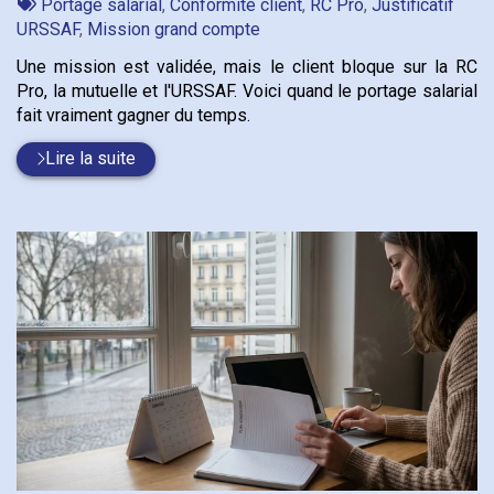
:
Tags
par
Portage salarial
,
Conformité client
,
RC Pro
,
Justificatif
:
URSSAF
,
Mission grand compte
Une mission est validée, mais le client bloque sur la RC
Pro, la mutuelle et l'URSSAF. Voici quand le portage salarial
fait vraiment gagner du temps.
Lire la suite