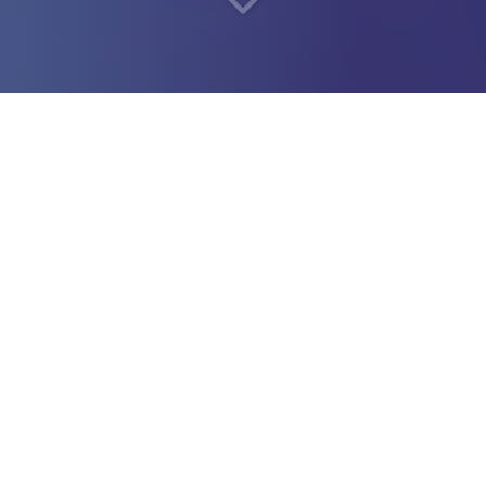
Devenez un
ingénieur en
intelligence artificielle
indépendant en toute
sécurité
Vous êtes un
ingénieur en intelligence artificielle
et êtes à
la recherche d'une
société de portage salarial
?
Un
suivi client proactif et personnalisé
est essentiel pour