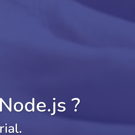
Node.js
?
ial.