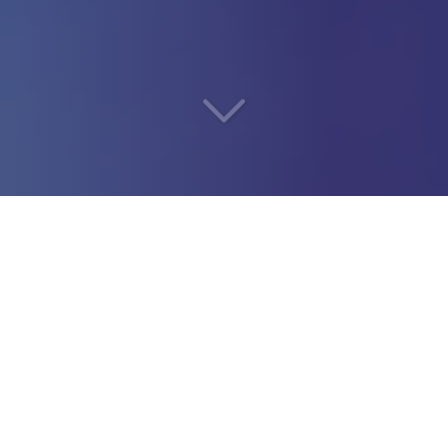
Devenez un
architecte
cloud (AZURE, AWS, GCP)
indépendant en toute
sécurité