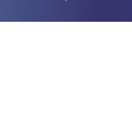
Soyez indépendant en
toute sécurité
à Tarbes (65000)
Vous recherchez une
société de portage salarial
à Tarbes
(65000)
?
Nous nous engageons activement dans une
démarche de
compensation carbone
pour réduire l’impact
environnemental de notre activité. En soutenant des
projets