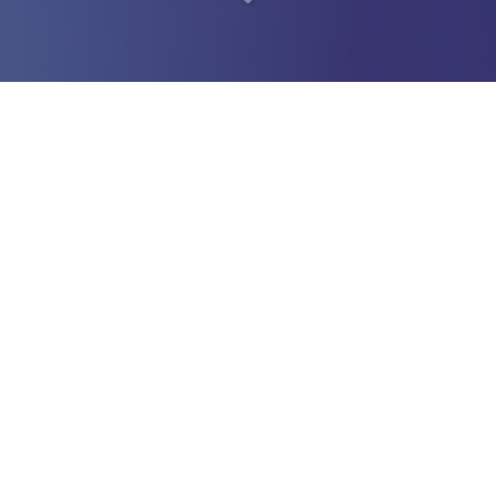
Soyez indépendant en
toute sécurité
à Nanterre (92000)
Vous recherchez une
société de portage salarial
à
Nanterre (92000)
?
Un
suivi client proactif et personnalisé
est essentiel pour
optimiser l’expérience des consultants en
portage salarial
.
Grâce à l’analyse de
données avancées
, il devient