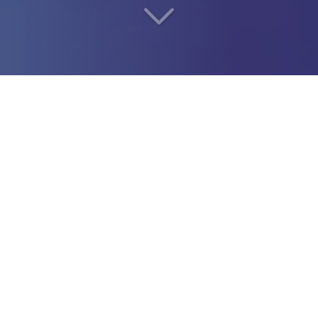
Soyez indépendant en
toute sécurité
à Montigny-le-Bretonneux
(78180)
Vous recherchez une
société de portage salarial
à
Montigny-le-Bretonneux (78180)
?