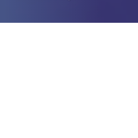
Soyez indépendant en
toute sécurité
à Compiègne (60200)
Situé
à Compiègne (60200)
, vous cherchez une
société de
portage salarial
?
La
sécurisation des données sensibles
est une priorité
absolue dans le
portage salarial
, où la protection des
informations personnelles et financières des consultants et