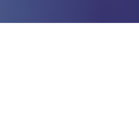
Soyez indépendant en
toute sécurité
à Caen (14000)
Vous recherchez une
société de portage salarial
à Caen
(14000)
?
Nous adoptons une approche responsable pour
réduire
l’obsolescence numérique
en privilégiant du
matériel
informatique reconditionné ou à faible consommation