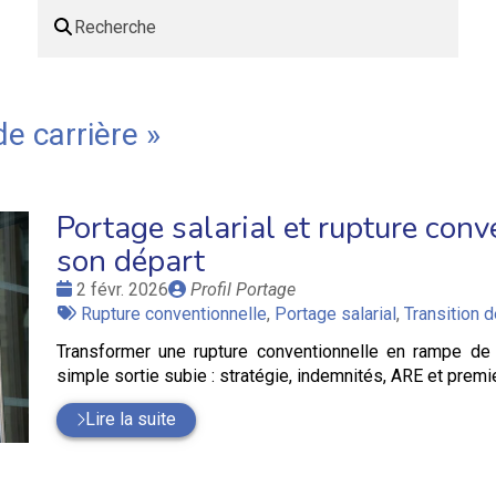
de carrière
»
Portage salarial et rupture conve
son départ
Date
Publié
2 févr. 2026
Profil Portage
:
Tags
par
Rupture conventionnelle
,
Portage salarial
,
Transition d
:
Transformer une rupture conventionnelle en rampe de l
simple sortie subie : stratégie, indemnités, ARE et premie
Lire la suite