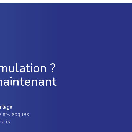
mulation ?
maintenant
ortage
aint-Jacques
Paris