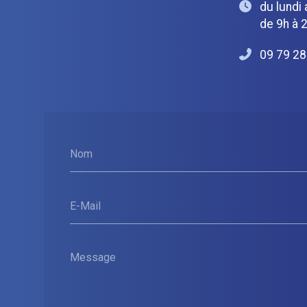
du lundi
de 9h à 
09 79 28
Nom
E-Mail
Message