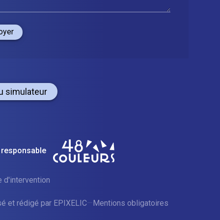
oyer
u simulateur
 responsable
 d'intervention
sé et rédigé par
EPIXELIC
—
Mentions obligatoires