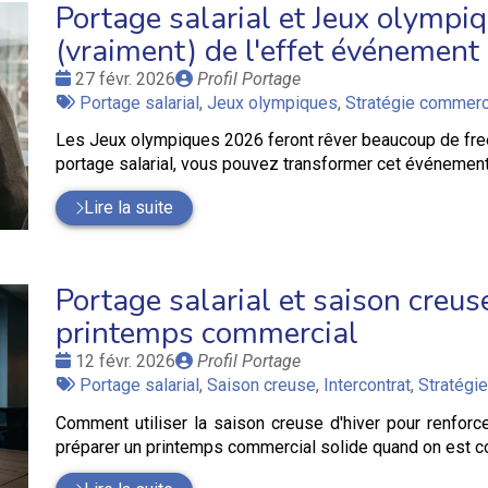
Portage salarial et Jeux olympiq
(vraiment) de l'effet événement
Date
Publié
27 févr. 2026
Profil Portage
:
Tags
par
Portage salarial
,
Jeux olympiques
,
Stratégie commerc
:
Les Jeux olympiques 2026 feront rêver beaucoup de freel
portage salarial, vous pouvez transformer cet événement e
Lire la suite
Portage salarial et saison creuse
printemps commercial
Date
Publié
12 févr. 2026
Profil Portage
:
Tags
par
Portage salarial
,
Saison creuse
,
Intercontrat
,
Stratégi
:
Comment utiliser la saison creuse d'hiver pour renfor
préparer un printemps commercial solide quand on est con