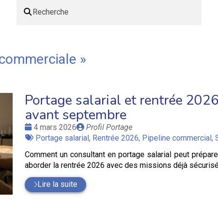
 commerciale
»
Portage salarial et rentrée 2026 
avant septembre
Date
Publié
4 mars 2026
Profil Portage
:
Tags
par
Portage salarial
,
Rentrée 2026
,
Pipeline commercial
,
:
Comment un consultant en portage salarial peut prépar
aborder la rentrée 2026 avec des missions déjà sécuris
Lire la suite