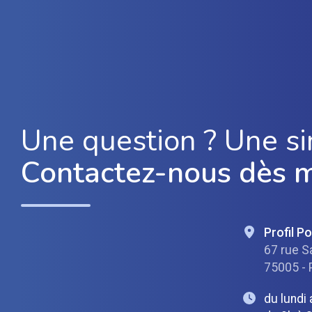
Une question ? Une si
Contactez-nous dès 
Profil P
67 rue S
75005 - 
du lundi