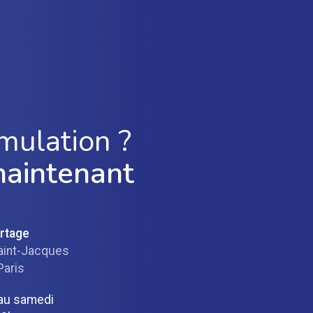
mulation ?
maintenant
ortage
aint-Jacques
Paris
 au samedi