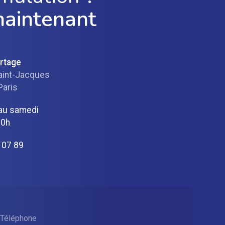
maintenant
ortage
aint-Jacques
Paris
 au samedi
20h
 07 89
Téléphone