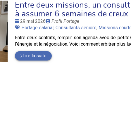
Entre deux missions, un consulta
à assumer 6 semaines de creux
Date
Publié
29 mai 2026
Profil Portage
:
Tags
par
Portage salarial
,
Consultants seniors
,
Missions court
:
Entre deux contrats, remplir son agenda avec de petit
l'énergie et la négociation. Voici comment arbitrer plus l
Lire la suite