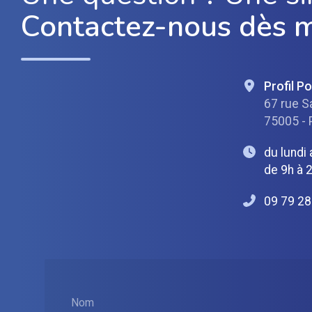
Contactez-nous dès 
Profil P
67 rue S
75005 - 
du lundi
de 9h à 
09 79 28
Nom