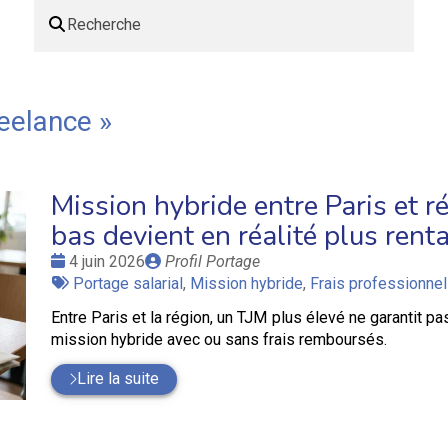
eelance
»
Mission hybride entre Paris et r
bas devient en réalité plus rent
Date
Publié
4 juin 2026
Profil Portage
:
Tags
par
Portage salarial
,
Mission hybride
,
Frais professionne
:
Entre Paris et la région, un TJM plus élevé ne garantit 
mission hybride avec ou sans frais remboursés.
Lire la suite