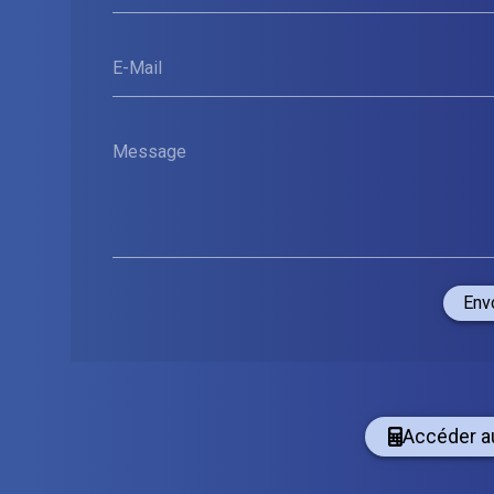
E-Mail
Message
Env
Accéder a