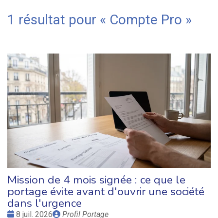
1 résultat pour «
Compte Pro
»
Mission de 4 mois signée : ce que le
portage évite avant d'ouvrir une société
dans l'urgence
Date
Publié
8 juil. 2026
Profil Portage